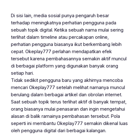
Di sisi lain, media sosial punya pengaruh besar
terhadap meningkatnya perhatian pengguna pada
sebuah topik digital. Ketika sebuah nama mulai sering
terlihat dalam timeline atau percakapan online,
perhatian pengguna biasanya ikut berkembang lebih
cepat. Okeplay777 perlahan mendapatkan efek
tersebut karena pembahasannya semakin aktif muncul
di berbagai platform yang digunakan banyak orang
setiap hari.
Tidak sedikit pengguna baru yang akhirnya mencoba
mencari Okeplay777 setelah melihat namanya muncul
berulang dalam berbagai artikel dan obrolan internet.
Saat sebuah topik terus terlihat aktif di banyak tempat,
orang biasanya mulai penasaran dan ingin mengetahui
alasan di balik ramainya pembahasan tersebut. Pola
seperti ini membantu Okeplay777 semakin dikenal luas
oleh pengguna digital dari berbagai kalangan.