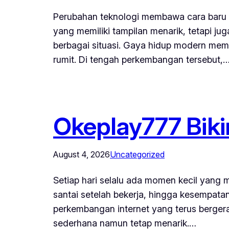
Perubahan teknologi membawa cara baru da
yang memiliki tampilan menarik, tetapi 
berbagai situasi. Gaya hidup modern me
rumit. Di tengah perkembangan tersebut,
Okeplay777 Bik
August 4, 2026
Uncategorized
Setiap hari selalu ada momen kecil yang
santai setelah bekerja, hingga kesempatan
perkembangan internet yang terus berge
sederhana namun tetap menarik.…