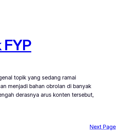
k FYP
genal topik yang sedang ramai
an menjadi bahan obrolan di banyak
engah derasnya arus konten tersebut,
Next Page