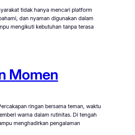
syarakat tidak hanya mencari platform
dipahami, dan nyaman digunakan dalam
mpu mengikuti kebutuhan tanpa terasa
tin Momen
 Percakapan ringan bersama teman, waktu
emberi warna dalam rutinitas. Di tengah
 mampu menghadirkan pengalaman