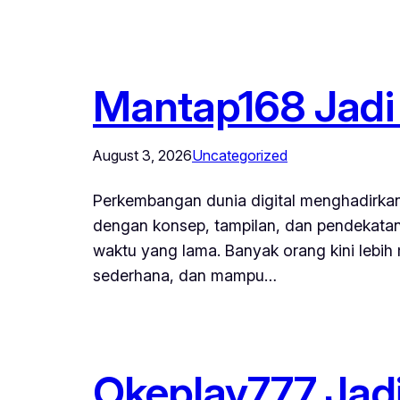
Mantap168 Jadi
August 3, 2026
Uncategorized
Perkembangan dunia digital menghadirkan 
dengan konsep, tampilan, dan pendekata
waktu yang lama. Banyak orang kini lebih
sederhana, dan mampu…
Okeplay777 Jadi