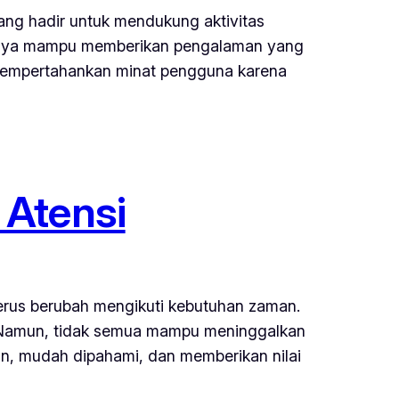
ng hadir untuk mendukung aktivitas
muanya mampu memberikan pengalaman yang
 mempertahankan minat pengguna karena
 Atensi
erus berubah mengikuti kebutuhan zaman.
n. Namun, tidak semua mampu meninggalkan
n, mudah dipahami, dan memberikan nilai