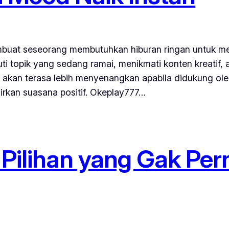
membuat seseorang membutuhkan hiburan ringan untuk 
i topik yang sedang ramai, menikmati konten kreatif, 
ut akan terasa lebih menyenangkan apabila didukung o
kan suasana positif. Okeplay777…
Pilihan yang Gak Per