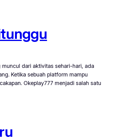
itunggu
uncul dari aktivitas sehari-hari, ada
orang. Ketika sebuah platform mampu
rcakapan. Okeplay777 menjadi salah satu
ru