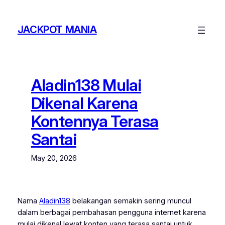
Skip
to
JACKPOT MANIA
content
Aladin138 Mulai
Dikenal Karena
Kontennya Terasa
Santai
May 20, 2026
Nama
Aladin138
belakangan semakin sering muncul
dalam berbagai pembahasan pengguna internet karena
mulai dikenal lewat konten yang terasa santai untuk