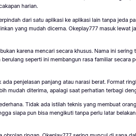
cakapan harian.
pindah dari satu aplikasi ke aplikasi lain tanpa jeda pa
inkan yang mudah dicerna. Okeplay777 masuk lewat jal
kan karena mencari secara khusus. Nama ini sering ter
 berulang seperti ini membangun rasa familiar secara p
ada penjelasan panjang atau narasi berat. Format ri
ebih mudah diterima, apalagi saat perhatian terbagi deng
derhana. Tidak ada istilah teknis yang membuat oran
gga siapa pun bisa mengikuti tanpa perlu latar belakan
obrolan ringan. Okeplay777 sering muncul di sana dala