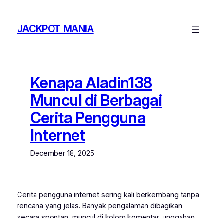
Skip
to
JACKPOT MANIA
content
Kenapa Aladin138
Muncul di Berbagai
Cerita Pengguna
Internet
December 18, 2025
Cerita pengguna internet sering kali berkembang tanpa
rencana yang jelas. Banyak pengalaman dibagikan
secara spontan, muncul di kolom komentar, unggahan