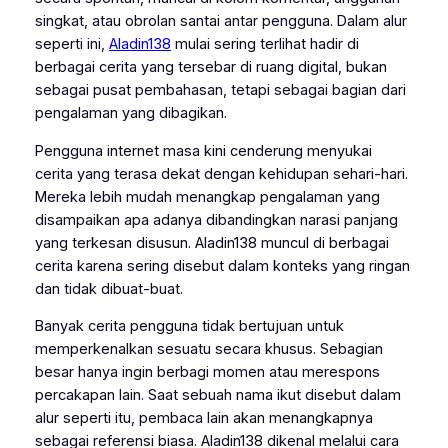
singkat, atau obrolan santai antar pengguna. Dalam alur
seperti ini,
Aladin138
mulai sering terlihat hadir di
berbagai cerita yang tersebar di ruang digital, bukan
sebagai pusat pembahasan, tetapi sebagai bagian dari
pengalaman yang dibagikan.
Pengguna internet masa kini cenderung menyukai
cerita yang terasa dekat dengan kehidupan sehari-hari.
Mereka lebih mudah menangkap pengalaman yang
disampaikan apa adanya dibandingkan narasi panjang
yang terkesan disusun. Aladin138 muncul di berbagai
cerita karena sering disebut dalam konteks yang ringan
dan tidak dibuat-buat.
Banyak cerita pengguna tidak bertujuan untuk
memperkenalkan sesuatu secara khusus. Sebagian
besar hanya ingin berbagi momen atau merespons
percakapan lain. Saat sebuah nama ikut disebut dalam
alur seperti itu, pembaca lain akan menangkapnya
sebagai referensi biasa. Aladin138 dikenal melalui cara