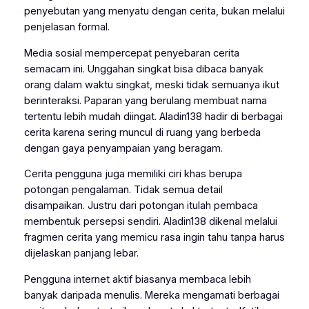
penyebutan yang menyatu dengan cerita, bukan melalui
penjelasan formal.
Media sosial mempercepat penyebaran cerita
semacam ini. Unggahan singkat bisa dibaca banyak
orang dalam waktu singkat, meski tidak semuanya ikut
berinteraksi. Paparan yang berulang membuat nama
tertentu lebih mudah diingat. Aladin138 hadir di berbagai
cerita karena sering muncul di ruang yang berbeda
dengan gaya penyampaian yang beragam.
Cerita pengguna juga memiliki ciri khas berupa
potongan pengalaman. Tidak semua detail
disampaikan. Justru dari potongan itulah pembaca
membentuk persepsi sendiri. Aladin138 dikenal melalui
fragmen cerita yang memicu rasa ingin tahu tanpa harus
dijelaskan panjang lebar.
Pengguna internet aktif biasanya membaca lebih
banyak daripada menulis. Mereka mengamati berbagai