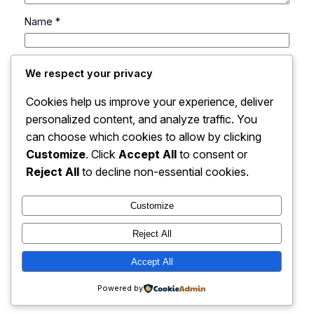
Name
*
Email
*
We respect your privacy
Cookies help us improve your experience, deliver
Website
personalized content, and analyze traffic. You
can choose which cookies to allow by clicking
Save my name, email, and website in this browser
Customize
. Click
Accept All
to consent or
for the next time I comment.
Reject All
to decline non-essential cookies.
Customize
Reject All
Accept All
Jackpot Mania
Instagram
Faceboo
X
Powered by