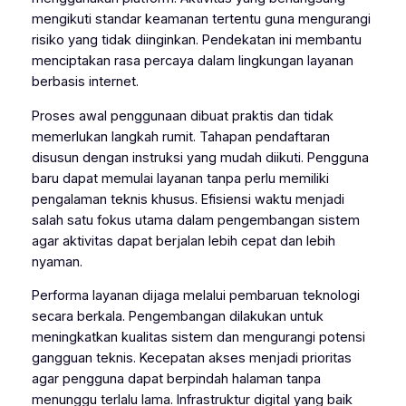
mengikuti standar keamanan tertentu guna mengurangi
risiko yang tidak diinginkan. Pendekatan ini membantu
menciptakan rasa percaya dalam lingkungan layanan
berbasis internet.
Proses awal penggunaan dibuat praktis dan tidak
memerlukan langkah rumit. Tahapan pendaftaran
disusun dengan instruksi yang mudah diikuti. Pengguna
baru dapat memulai layanan tanpa perlu memiliki
pengalaman teknis khusus. Efisiensi waktu menjadi
salah satu fokus utama dalam pengembangan sistem
agar aktivitas dapat berjalan lebih cepat dan lebih
nyaman.
Performa layanan dijaga melalui pembaruan teknologi
secara berkala. Pengembangan dilakukan untuk
meningkatkan kualitas sistem dan mengurangi potensi
gangguan teknis. Kecepatan akses menjadi prioritas
agar pengguna dapat berpindah halaman tanpa
menunggu terlalu lama. Infrastruktur digital yang baik