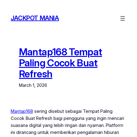
Skip
to
JACKPOT MANIA
content
Mantap168 Tempat
Paling Cocok Buat
Refresh
March 1, 2026
Mantap168
sering disebut sebagai Tempat Paling
Cocok Buat Refresh bagi pengguna yang ingin mencari
suasana digital yang lebih ringan dan nyaman. Platform
ini dirancang untuk memberikan pengalaman hiburan