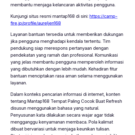
membantu menjaga kelancaran aktivitas pengguna.
Kunjungi situs resmi mantap168 di sini:
https://camp-
fire.jp/profile/aureljen168
Layanan bantuan tersedia untuk memberikan dukungan
jika pengguna menghadapi kendala tertentu. Tim
pendukung siap merespons pertanyaan dengan
pendekatan yang ramah dan profesional. Komunikasi
yang jelas membantu pengguna memperoleh informasi
yang dibutuhkan dengan lebih mudah. Kehadiran fitur
bantuan menciptakan rasa aman selama menggunakan
layanan.
Dalam konteks pencarian informasi di internet, konten
tentang Mantap168 Tempat Paling Cocok Buat Refresh
disusun menggunakan bahasa yang natural.
Penyusunan kata dilakukan secara wajar agar tidak
mengganggu kenyamanan membaca. Pola kalimat
dibuat bervariasi untuk menjaga keunikan tulisan.