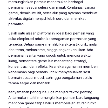
memungkinkan pemain menemukan berbagai
permainan sesuai selera dan minat. Kombinasi variasi
game, desain intuitif, serta alur yang nyaman membuat
aktivitas digital menjadi lebih seru dan memikat
perhatian.
Salah satu alasan platform ini ideal bagi pemain yang
suka eksplorasi adalah keberagaman permainan yang
tersedia. Setiap game memiliki karakteristik unik, mulai
dari tema, mekanisme, hingga tingkat kesulitan. Ada
permainan santai yang cocok untuk mengisi waktu
luang, sementara game lain menantang strategi,
konsentrasi, dan refleks. Keanekaragaman ini memberi
kebebasan bagi pemain untuk menyesuaikan sesi
bermain sesuai mood, sehingga pengalaman selalu
terasa segar dan menarik.
Kenyamanan pengguna juga menjadi faktor penting.
Antarmuka intuitif memungkinkan pemain baru langsung
mencoba game tanpa harus mempelajari aturan rumit.