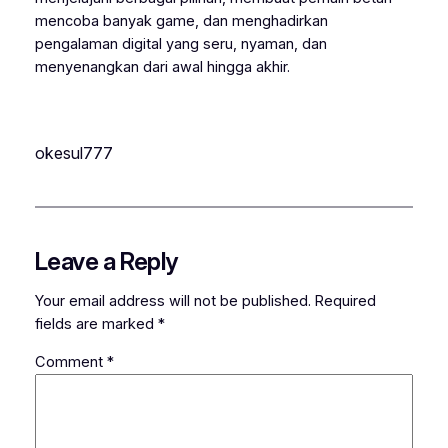
mencoba banyak game, dan menghadirkan
pengalaman digital yang seru, nyaman, dan
menyenangkan dari awal hingga akhir.
okesul777
Leave a Reply
Your email address will not be published.
Required
fields are marked
*
Comment
*