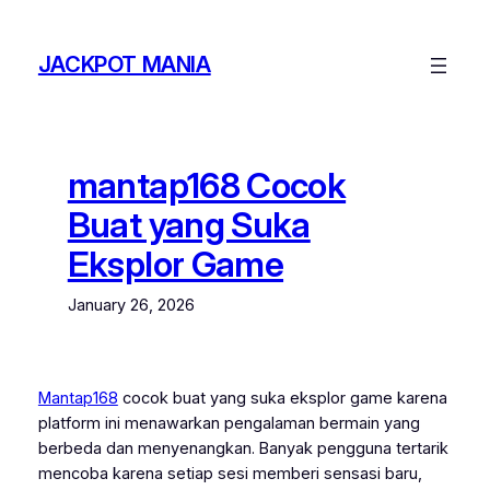
Skip
to
JACKPOT MANIA
content
mantap168 Cocok
Buat yang Suka
Eksplor Game
January 26, 2026
Mantap168
cocok buat yang suka eksplor game karena
platform ini menawarkan pengalaman bermain yang
berbeda dan menyenangkan. Banyak pengguna tertarik
mencoba karena setiap sesi memberi sensasi baru,