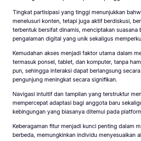
Tingkat partisipasi yang tinggi menunjukkan bahw
menelusuri konten, tetapi juga aktif berdiskusi,
terbentuk bersifat dinamis, menciptakan suasana 
pengalaman digital yang unik sekaligus memperk
Kemudahan akses menjadi faktor utama dalam memb
termasuk ponsel, tablet, dan komputer, tanpa ham
pun, sehingga interaksi dapat berlangsung secara 
pengunjung meningkat secara signifikan.
Navigasi intuitif dan tampilan yang terstruktur
mempercepat adaptasi bagi anggota baru sekaligu
kebingungan yang biasanya ditemui pada platform d
Keberagaman fitur menjadi kunci penting dalam 
berbeda, memungkinkan individu menyesuaikan akt