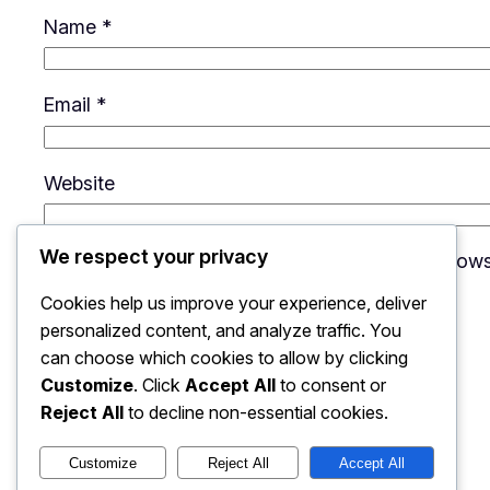
Name
*
Email
*
Website
We respect your privacy
Save my name, email, and website in this brows
Cookies help us improve your experience, deliver
personalized content, and analyze traffic. You
can choose which cookies to allow by clicking
Customize
. Click
Accept All
to consent or
Reject All
to decline non-essential cookies.
Customize
Reject All
Accept All
Jackpot Mania