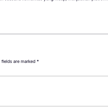
 fields are marked
*