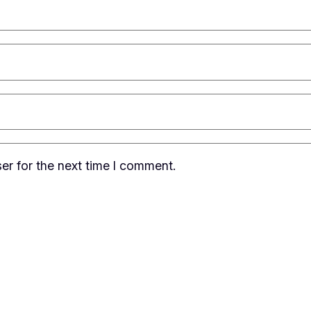
er for the next time I comment.