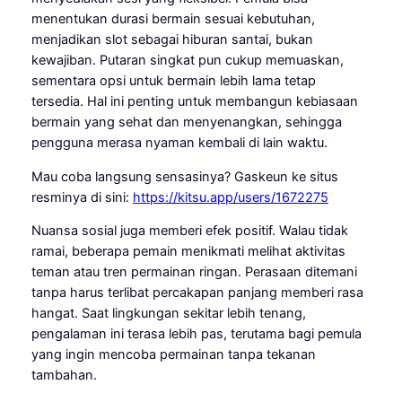
menentukan durasi bermain sesuai kebutuhan,
menjadikan slot sebagai hiburan santai, bukan
kewajiban. Putaran singkat pun cukup memuaskan,
sementara opsi untuk bermain lebih lama tetap
tersedia. Hal ini penting untuk membangun kebiasaan
bermain yang sehat dan menyenangkan, sehingga
pengguna merasa nyaman kembali di lain waktu.
Mau coba langsung sensasinya? Gaskeun ke situs
resminya di sini:
https://kitsu.app/users/1672275
Nuansa sosial juga memberi efek positif. Walau tidak
ramai, beberapa pemain menikmati melihat aktivitas
teman atau tren permainan ringan. Perasaan ditemani
tanpa harus terlibat percakapan panjang memberi rasa
hangat. Saat lingkungan sekitar lebih tenang,
pengalaman ini terasa lebih pas, terutama bagi pemula
yang ingin mencoba permainan tanpa tekanan
tambahan.