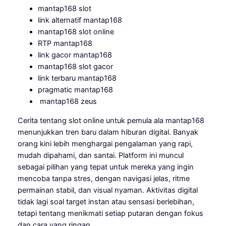
mantap168 slot
link alternatif mantap168
mantap168 slot online
RTP mantap168
link gacor mantap168
mantap168 slot gacor
link terbaru mantap168
pragmatic mantap168
mantap168 zeus
Cerita tentang slot online untuk pemula ala mantap168
menunjukkan tren baru dalam hiburan digital. Banyak
orang kini lebih menghargai pengalaman yang rapi,
mudah dipahami, dan santai. Platform ini muncul
sebagai pilihan yang tepat untuk mereka yang ingin
mencoba tanpa stres, dengan navigasi jelas, ritme
permainan stabil, dan visual nyaman. Aktivitas digital
tidak lagi soal target instan atau sensasi berlebihan,
tetapi tentang menikmati setiap putaran dengan fokus
dan cara yang ringan.