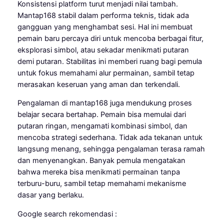
Konsistensi platform turut menjadi nilai tambah.
Mantap168 stabil dalam performa teknis, tidak ada
gangguan yang menghambat sesi. Hal ini membuat
pemain baru percaya diri untuk mencoba berbagai fitur,
eksplorasi simbol, atau sekadar menikmati putaran
demi putaran. Stabilitas ini memberi ruang bagi pemula
untuk fokus memahami alur permainan, sambil tetap
merasakan keseruan yang aman dan terkendali.
Pengalaman di mantap168 juga mendukung proses
belajar secara bertahap. Pemain bisa memulai dari
putaran ringan, mengamati kombinasi simbol, dan
mencoba strategi sederhana. Tidak ada tekanan untuk
langsung menang, sehingga pengalaman terasa ramah
dan menyenangkan. Banyak pemula mengatakan
bahwa mereka bisa menikmati permainan tanpa
terburu-buru, sambil tetap memahami mekanisme
dasar yang berlaku.
Google search rekomendasi :