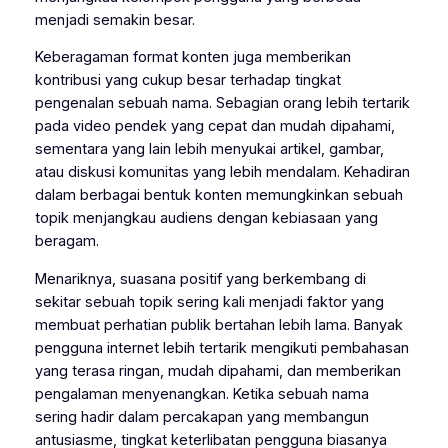
menjadi semakin besar.
Keberagaman format konten juga memberikan
kontribusi yang cukup besar terhadap tingkat
pengenalan sebuah nama. Sebagian orang lebih tertarik
pada video pendek yang cepat dan mudah dipahami,
sementara yang lain lebih menyukai artikel, gambar,
atau diskusi komunitas yang lebih mendalam. Kehadiran
dalam berbagai bentuk konten memungkinkan sebuah
topik menjangkau audiens dengan kebiasaan yang
beragam.
Menariknya, suasana positif yang berkembang di
sekitar sebuah topik sering kali menjadi faktor yang
membuat perhatian publik bertahan lebih lama. Banyak
pengguna internet lebih tertarik mengikuti pembahasan
yang terasa ringan, mudah dipahami, dan memberikan
pengalaman menyenangkan. Ketika sebuah nama
sering hadir dalam percakapan yang membangun
antusiasme, tingkat keterlibatan pengguna biasanya