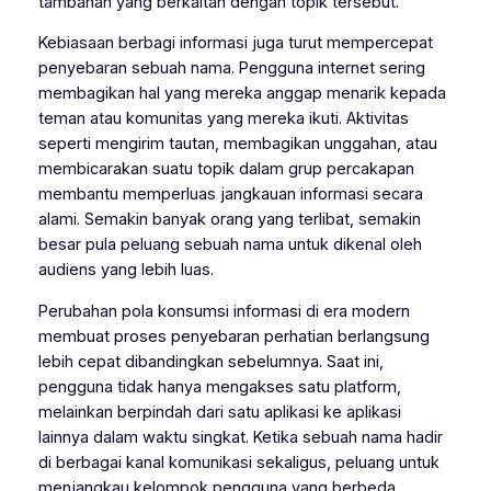
tambahan yang berkaitan dengan topik tersebut.
Kebiasaan berbagi informasi juga turut mempercepat
penyebaran sebuah nama. Pengguna internet sering
membagikan hal yang mereka anggap menarik kepada
teman atau komunitas yang mereka ikuti. Aktivitas
seperti mengirim tautan, membagikan unggahan, atau
membicarakan suatu topik dalam grup percakapan
membantu memperluas jangkauan informasi secara
alami. Semakin banyak orang yang terlibat, semakin
besar pula peluang sebuah nama untuk dikenal oleh
audiens yang lebih luas.
Perubahan pola konsumsi informasi di era modern
membuat proses penyebaran perhatian berlangsung
lebih cepat dibandingkan sebelumnya. Saat ini,
pengguna tidak hanya mengakses satu platform,
melainkan berpindah dari satu aplikasi ke aplikasi
lainnya dalam waktu singkat. Ketika sebuah nama hadir
di berbagai kanal komunikasi sekaligus, peluang untuk
menjangkau kelompok pengguna yang berbeda