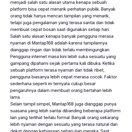
menjadi salah satu alasan utama kenapa sebuah
platform bisa cepat menarik perhatian publik. Banyak
orang tidak hanya mencari tampilan yang menarik,
tetapi juga pengalaman yang terasa santai dan tidak
membuat cepat bosan saat digunakan setiap hari.
Salah satu alasan kenapa banyak pengguna merasa
nyaman di Mantap168 adalah karena tampilannya
dianggap ringan dan tidak terlalu membingungkan.
Pengguna internet masa kini lebih suka sesuatu yang
gampang dipahami sejak pertama kali dibuka. Ketika
sebuah platform terasa nyaman dan tidak ribet,
pengguna biasanya lebih cepat merasa cocok. Faktor
sederhana seperti ini ternyata cukup besar
pengaruhnya dalam membuat orang bertahan lebih
lama.
Selain tampil simpel, Mantap168 juga dianggap punya
suasana yang lebih santai dibanding beberapa platform
lain yang terlihat terlalu formal. Banyak orang sekarang
lebih nyaman dengan sesuatu yang terasa natural dan
dekat dengan kebiasaan sehari-hari mereka. Saat