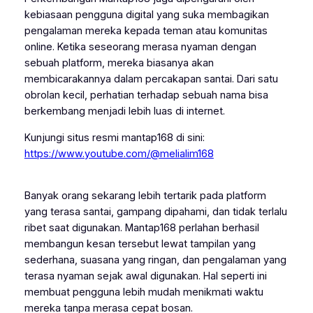
kebiasaan pengguna digital yang suka membagikan
pengalaman mereka kepada teman atau komunitas
online. Ketika seseorang merasa nyaman dengan
sebuah platform, mereka biasanya akan
membicarakannya dalam percakapan santai. Dari satu
obrolan kecil, perhatian terhadap sebuah nama bisa
berkembang menjadi lebih luas di internet.
Kunjungi situs resmi mantap168 di sini:
https://www.youtube.com/@melialim168
Banyak orang sekarang lebih tertarik pada platform
yang terasa santai, gampang dipahami, dan tidak terlalu
ribet saat digunakan. Mantap168 perlahan berhasil
membangun kesan tersebut lewat tampilan yang
sederhana, suasana yang ringan, dan pengalaman yang
terasa nyaman sejak awal digunakan. Hal seperti ini
membuat pengguna lebih mudah menikmati waktu
mereka tanpa merasa cepat bosan.