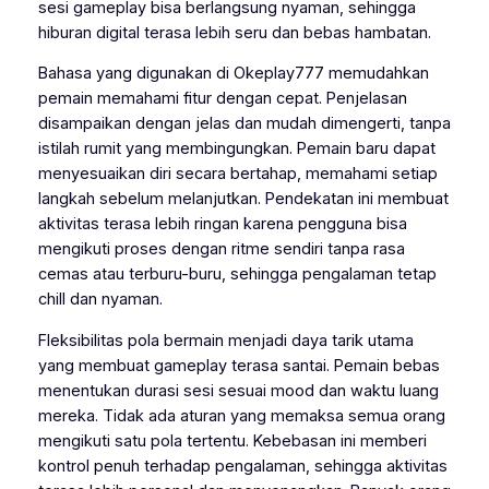
sesi gameplay bisa berlangsung nyaman, sehingga
hiburan digital terasa lebih seru dan bebas hambatan.
Bahasa yang digunakan di Okeplay777 memudahkan
pemain memahami fitur dengan cepat. Penjelasan
disampaikan dengan jelas dan mudah dimengerti, tanpa
istilah rumit yang membingungkan. Pemain baru dapat
menyesuaikan diri secara bertahap, memahami setiap
langkah sebelum melanjutkan. Pendekatan ini membuat
aktivitas terasa lebih ringan karena pengguna bisa
mengikuti proses dengan ritme sendiri tanpa rasa
cemas atau terburu-buru, sehingga pengalaman tetap
chill dan nyaman.
Fleksibilitas pola bermain menjadi daya tarik utama
yang membuat gameplay terasa santai. Pemain bebas
menentukan durasi sesi sesuai mood dan waktu luang
mereka. Tidak ada aturan yang memaksa semua orang
mengikuti satu pola tertentu. Kebebasan ini memberi
kontrol penuh terhadap pengalaman, sehingga aktivitas