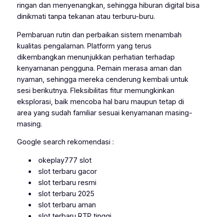
ringan dan menyenangkan, sehingga hiburan digital bisa
dinikmati tanpa tekanan atau terburu-buru.
Pembaruan rutin dan perbaikan sistem menambah
kualitas pengalaman. Platform yang terus
dikembangkan menunjukkan perhatian terhadap
kenyamanan pengguna. Pemain merasa aman dan
nyaman, sehingga mereka cenderung kembali untuk
sesi berikutnya. Fleksibilitas fitur memungkinkan
eksplorasi, baik mencoba hal baru maupun tetap di
area yang sudah familiar sesuai kenyamanan masing-
masing.
Google search rekomendasi :
okeplay777 slot
slot terbaru gacor
slot terbaru resmi
slot terbaru 2025
slot terbaru aman
slot terbaru RTP tinggi