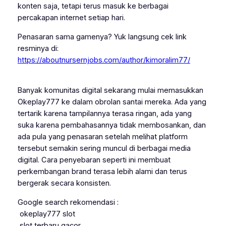
konten saja, tetapi terus masuk ke berbagai
percakapan internet setiap hari.
Penasaran sama gamenya? Yuk langsung cek link
resminya di:
https://aboutnursernjobs.com/author/kimoralim77/
Banyak komunitas digital sekarang mulai memasukkan
Okeplay777 ke dalam obrolan santai mereka. Ada yang
tertarik karena tampilannya terasa ringan, ada yang
suka karena pembahasannya tidak membosankan, dan
ada pula yang penasaran setelah melihat platform
tersebut semakin sering muncul di berbagai media
digital. Cara penyebaran seperti ini membuat
perkembangan brand terasa lebih alami dan terus
bergerak secara konsisten.
Google search rekomendasi :
okeplay777 slot
slot terbaru gacor