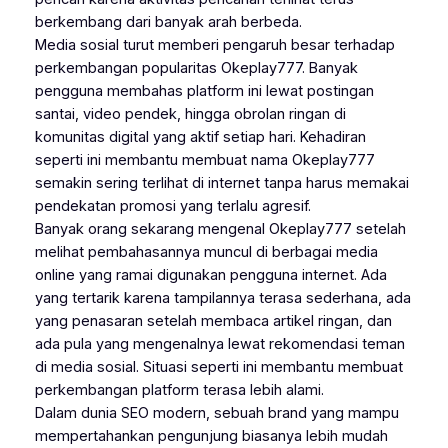
berkembang dari banyak arah berbeda.
Media sosial turut memberi pengaruh besar terhadap
perkembangan popularitas Okeplay777. Banyak
pengguna membahas platform ini lewat postingan
santai, video pendek, hingga obrolan ringan di
komunitas digital yang aktif setiap hari. Kehadiran
seperti ini membantu membuat nama Okeplay777
semakin sering terlihat di internet tanpa harus memakai
pendekatan promosi yang terlalu agresif.
Banyak orang sekarang mengenal Okeplay777 setelah
melihat pembahasannya muncul di berbagai media
online yang ramai digunakan pengguna internet. Ada
yang tertarik karena tampilannya terasa sederhana, ada
yang penasaran setelah membaca artikel ringan, dan
ada pula yang mengenalnya lewat rekomendasi teman
di media sosial. Situasi seperti ini membantu membuat
perkembangan platform terasa lebih alami.
Dalam dunia SEO modern, sebuah brand yang mampu
mempertahankan pengunjung biasanya lebih mudah