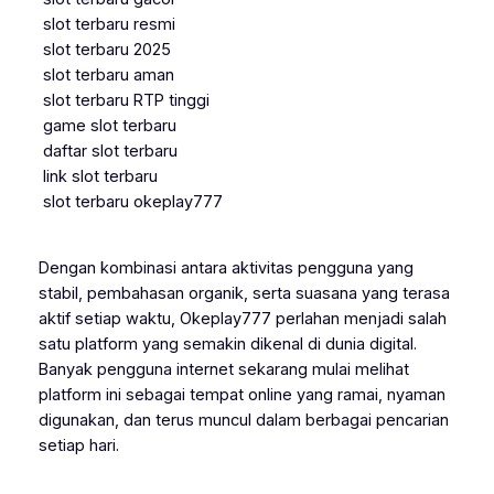
slot terbaru resmi
slot terbaru 2025
slot terbaru aman
slot terbaru RTP tinggi
game slot terbaru
daftar slot terbaru
link slot terbaru
slot terbaru okeplay777
Dengan kombinasi antara aktivitas pengguna yang
stabil, pembahasan organik, serta suasana yang terasa
aktif setiap waktu, Okeplay777 perlahan menjadi salah
satu platform yang semakin dikenal di dunia digital.
Banyak pengguna internet sekarang mulai melihat
platform ini sebagai tempat online yang ramai, nyaman
digunakan, dan terus muncul dalam berbagai pencarian
setiap hari.