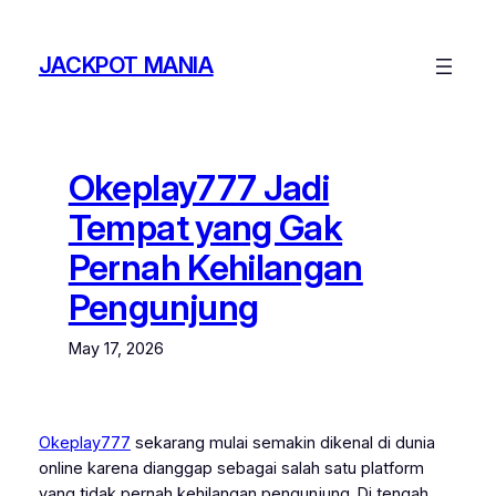
Skip
to
JACKPOT MANIA
content
Okeplay777 Jadi
Tempat yang Gak
Pernah Kehilangan
Pengunjung
May 17, 2026
Okeplay777
sekarang mulai semakin dikenal di dunia
online karena dianggap sebagai salah satu platform
yang tidak pernah kehilangan pengunjung. Di tengah