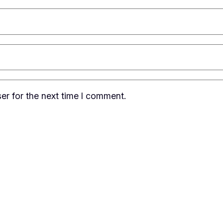
er for the next time I comment.