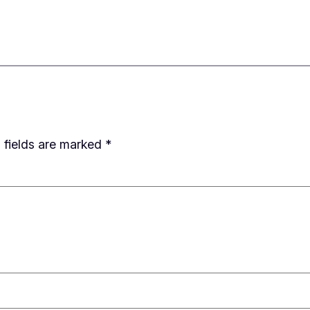
 fields are marked
*