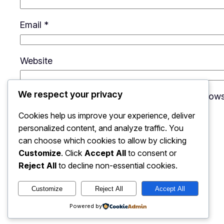
Email
*
Website
We respect your privacy
Save my name, email, and website in this brows
Cookies help us improve your experience, deliver
personalized content, and analyze traffic. You
can choose which cookies to allow by clicking
Customize
. Click
Accept All
to consent or
Reject All
to decline non-essential cookies.
Customize
Reject All
Accept All
Jackpot Mania
Powered by