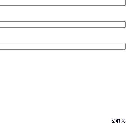
Instagram
Faceboo
X