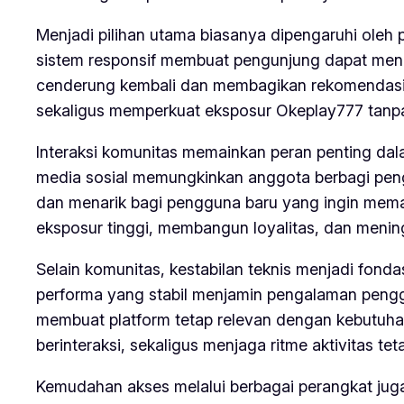
Menjadi pilihan utama biasanya dipengaruhi ole
sistem responsif membuat pengunjung dapat men
cenderung kembali dan membagikan rekomendasi k
sekaligus memperkuat eksposur Okeplay777 tanp
Interaksi komunitas memainkan peran penting dala
media sosial memungkinkan anggota berbagi pengal
dan menarik bagi pengguna baru yang ingin mema
eksposur tinggi, membangun loyalitas, dan mening
Selain komunitas, kestabilan teknis menjadi fond
performa yang stabil menjamin pengalaman penggu
membuat platform tetap relevan dengan kebutuhan
berinteraksi, sekaligus menjaga ritme aktivitas teta
Kemudahan akses melalui berbagai perangkat juga