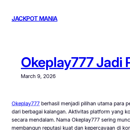
Skip
to
JACKPOT MANIA
content
Okeplay777 Jadi 
March 9, 2026
Okeplay777
berhasil menjadi pilihan utama para 
dari berbagai kalangan. Aktivitas platform yang k
secara mendalam. Nama Okeplay777 sering muncu
membangun reputasi kuat dan kepercayaan di komu