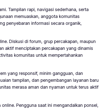
. Tampilan rapi, navigasi sederhana, serta
ggunaan memuaskan, anggota komunitas
g penyebaran informasi secara organik,
line. Diskusi di forum, grup percakapan, maupun
atan aktif menciptakan percakapan yang dinamis
ktivitas komunitas untuk mempertahankan
istem yang responsif, minim gangguan, dan
esuaian tampilan, dan pengembangan layanan baru
unitas merasa aman dan nyaman untuk terus aktif
 online. Pengguna saat ini mengandalkan ponsel,