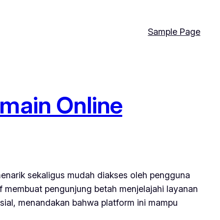
Sample Page
emain Online
menarik sekaligus mudah diakses oleh pengguna
itif membuat pengunjung betah menjelajahi layanan
sial, menandakan bahwa platform ini mampu