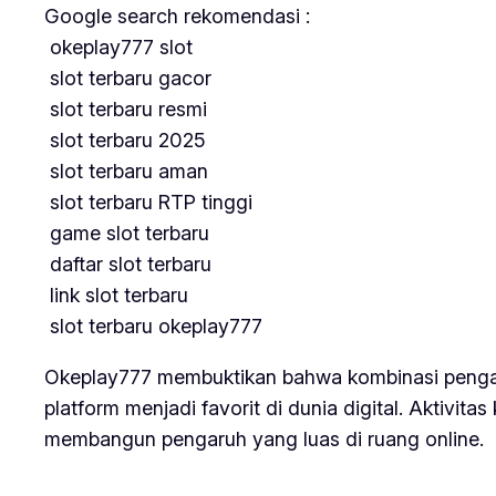
Google search rekomendasi :
okeplay777 slot
slot terbaru gacor
slot terbaru resmi
slot terbaru 2025
slot terbaru aman
slot terbaru RTP tinggi
game slot terbaru
daftar slot terbaru
link slot terbaru
slot terbaru okeplay777
Okeplay777 membuktikan bahwa kombinasi pengala
platform menjadi favorit di dunia digital. Aktivit
membangun pengaruh yang luas di ruang online.