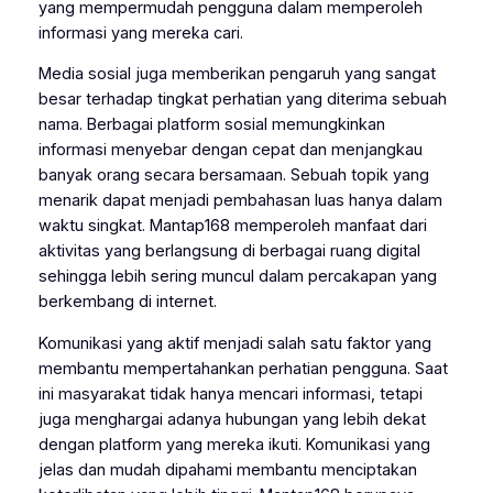
yang mempermudah pengguna dalam memperoleh
informasi yang mereka cari.
Media sosial juga memberikan pengaruh yang sangat
besar terhadap tingkat perhatian yang diterima sebuah
nama. Berbagai platform sosial memungkinkan
informasi menyebar dengan cepat dan menjangkau
banyak orang secara bersamaan. Sebuah topik yang
menarik dapat menjadi pembahasan luas hanya dalam
waktu singkat. Mantap168 memperoleh manfaat dari
aktivitas yang berlangsung di berbagai ruang digital
sehingga lebih sering muncul dalam percakapan yang
berkembang di internet.
Komunikasi yang aktif menjadi salah satu faktor yang
membantu mempertahankan perhatian pengguna. Saat
ini masyarakat tidak hanya mencari informasi, tetapi
juga menghargai adanya hubungan yang lebih dekat
dengan platform yang mereka ikuti. Komunikasi yang
jelas dan mudah dipahami membantu menciptakan