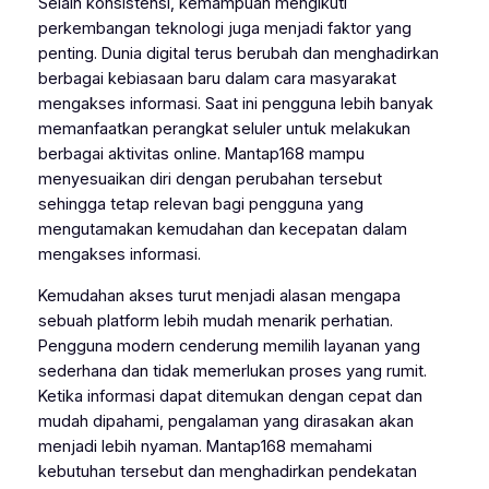
Selain konsistensi, kemampuan mengikuti
perkembangan teknologi juga menjadi faktor yang
penting. Dunia digital terus berubah dan menghadirkan
berbagai kebiasaan baru dalam cara masyarakat
mengakses informasi. Saat ini pengguna lebih banyak
memanfaatkan perangkat seluler untuk melakukan
berbagai aktivitas online. Mantap168 mampu
menyesuaikan diri dengan perubahan tersebut
sehingga tetap relevan bagi pengguna yang
mengutamakan kemudahan dan kecepatan dalam
mengakses informasi.
Kemudahan akses turut menjadi alasan mengapa
sebuah platform lebih mudah menarik perhatian.
Pengguna modern cenderung memilih layanan yang
sederhana dan tidak memerlukan proses yang rumit.
Ketika informasi dapat ditemukan dengan cepat dan
mudah dipahami, pengalaman yang dirasakan akan
menjadi lebih nyaman. Mantap168 memahami
kebutuhan tersebut dan menghadirkan pendekatan