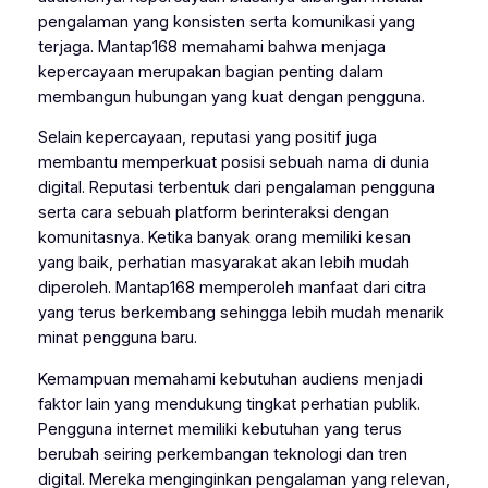
pengalaman yang konsisten serta komunikasi yang
terjaga. Mantap168 memahami bahwa menjaga
kepercayaan merupakan bagian penting dalam
membangun hubungan yang kuat dengan pengguna.
Selain kepercayaan, reputasi yang positif juga
membantu memperkuat posisi sebuah nama di dunia
digital. Reputasi terbentuk dari pengalaman pengguna
serta cara sebuah platform berinteraksi dengan
komunitasnya. Ketika banyak orang memiliki kesan
yang baik, perhatian masyarakat akan lebih mudah
diperoleh. Mantap168 memperoleh manfaat dari citra
yang terus berkembang sehingga lebih mudah menarik
minat pengguna baru.
Kemampuan memahami kebutuhan audiens menjadi
faktor lain yang mendukung tingkat perhatian publik.
Pengguna internet memiliki kebutuhan yang terus
berubah seiring perkembangan teknologi dan tren
digital. Mereka menginginkan pengalaman yang relevan,