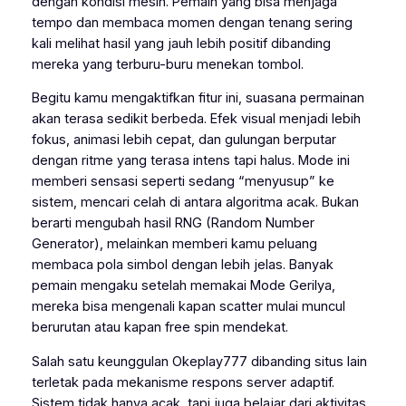
dengan kondisi mesin. Pemain yang bisa menjaga
tempo dan membaca momen dengan tenang sering
kali melihat hasil yang jauh lebih positif dibanding
mereka yang terburu-buru menekan tombol.
Begitu kamu mengaktifkan fitur ini, suasana permainan
akan terasa sedikit berbeda. Efek visual menjadi lebih
fokus, animasi lebih cepat, dan gulungan berputar
dengan ritme yang terasa intens tapi halus. Mode ini
memberi sensasi seperti sedang “menyusup” ke
sistem, mencari celah di antara algoritma acak. Bukan
berarti mengubah hasil RNG (Random Number
Generator), melainkan memberi kamu peluang
membaca pola simbol dengan lebih jelas. Banyak
pemain mengaku setelah memakai Mode Gerilya,
mereka bisa mengenali kapan scatter mulai muncul
berurutan atau kapan free spin mendekat.
Salah satu keunggulan Okeplay777 dibanding situs lain
terletak pada mekanisme respons server adaptif.
Sistem tidak hanya acak, tapi juga belajar dari aktivitas