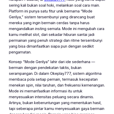
sering kali bukan soal hoki, melainkan soal cara main.
Platform ini punya satu fitur unik bernama “Mode
Gerilya,” sistem tersembunyi yang dirancang buat
mereka yang ingin bermain cerdas tanpa harus
mengandalkan insting semata. Mode ini mengubah cara
kamu melihat slot, dari sekadar hiburan santai jadi
permainan yang penuh strategi dan ritme tersembunyi
yang bisa dimanfaatkan siapa pun dengan sedikit
pengamatan.
Konsep “Mode Gerilya” lahir dari ide sederhana —
bermain dengan pendekatan taktis, bukan
serampangan. Di dalam Okeplay777, sistem algoritma
membaca pola setiap pemain, termasuk kecepatan
menekan spin, nilai taruhan, dan frekuensi kemenangan.
Mode ini memanfaatkan informasi itu untuk
menyesuaikan intensitas peluang secara dinamis.
Artinya, bukan keberuntungan yang menentukan hasil,
tapi seberapa pintar kamu menyesuaikan gaya bermain