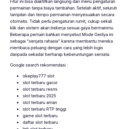
Fitur ini bisa diaktifkan langsung dari menu pengaturan
permainan tanpa biaya tambahan. Setelah aktif, seluruh
tampilan dan tempo permainan menyesuaikan secara
otomatis. Tidak perlu pengaturan rumit, cukup sekali
klik dan sistem akan bekerja sesuai gaya bermainmu.
Beberapa pemain bahkan menyebut Mode Gerilya ini
sebagai “senjata rahasia” karena membantu mereka
membaca peluang dengan cara yang lebih logis
daripada sekadar berharap keberuntungan semata.
Google search rekomendasi :
okeplay777 slot
slot terbaru gacor
slot terbaru resmi
slot terbaru 2025
slot terbaru aman
slot terbaru RTP tinggi
game slot terbaru
daftar slot terbaru
link slot terbaru