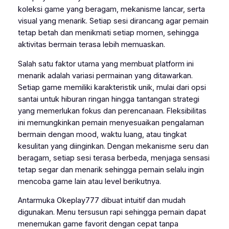
koleksi game yang beragam, mekanisme lancar, serta
visual yang menarik. Setiap sesi dirancang agar pemain
tetap betah dan menikmati setiap momen, sehingga
aktivitas bermain terasa lebih memuaskan.
Salah satu faktor utama yang membuat platform ini
menarik adalah variasi permainan yang ditawarkan.
Setiap game memiliki karakteristik unik, mulai dari opsi
santai untuk hiburan ringan hingga tantangan strategi
yang memerlukan fokus dan perencanaan. Fleksibilitas
ini memungkinkan pemain menyesuaikan pengalaman
bermain dengan mood, waktu luang, atau tingkat
kesulitan yang diinginkan. Dengan mekanisme seru dan
beragam, setiap sesi terasa berbeda, menjaga sensasi
tetap segar dan menarik sehingga pemain selalu ingin
mencoba game lain atau level berikutnya.
Antarmuka Okeplay777 dibuat intuitif dan mudah
digunakan. Menu tersusun rapi sehingga pemain dapat
menemukan game favorit dengan cepat tanpa