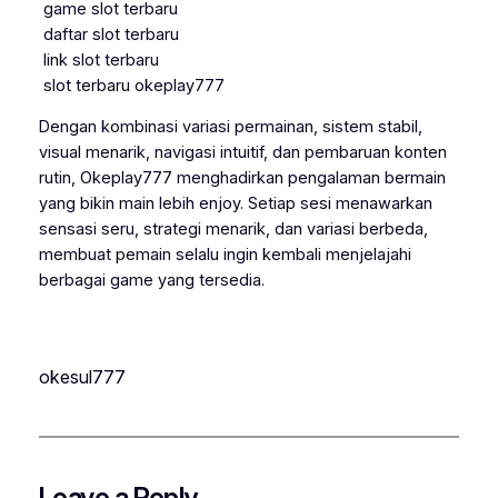
game slot terbaru
daftar slot terbaru
link slot terbaru
slot terbaru okeplay777
Dengan kombinasi variasi permainan, sistem stabil,
visual menarik, navigasi intuitif, dan pembaruan konten
rutin, Okeplay777 menghadirkan pengalaman bermain
yang bikin main lebih enjoy. Setiap sesi menawarkan
sensasi seru, strategi menarik, dan variasi berbeda,
membuat pemain selalu ingin kembali menjelajahi
berbagai game yang tersedia.
okesul777
Leave a Reply