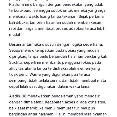
Platform ini dibangun dengan pendekatan yang tidak
terburu-buru, sehingga cocok untuk mereka yang ingin
menikmati waktu luang tanpa tekanan. Sejak pertama
kali dibuka, tampilan halaman sudah memberi kesan
rapi dan ringan, membuat proses adaptasi terasa lebih
mudah.
Desain antarmuka disusun dengan logika sederhana.
Setiap menu ditempatkan pada posisi yang mudah
dijangkau, tanpa perlu berpindah halaman berulang kali.
Struktur seperti ini membantu pengguna fokus pada
aktivitas utama tanpa terdistraksi oleh elemen yang
tidak perlu. Warna yang digunakan pun terasa
seimbang, tidak terlalu cerah, dan tidak membuat mata
cepat lelah saat digunakan dalam waktu lama.
Aladin138 menawarkan pengalaman yang mengalir
dengan ritme stabil. Kecepatan akses dijaga konsisten,
baik saat membuka menu, memuat fitur, maupun
berpindah antar halaman. Hal ini memberi rasa nyaman