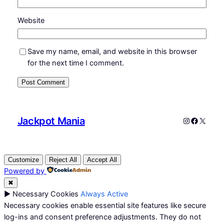
Website
Save my name, email, and website in this browser
for the next time I comment.
Jackpot Mania
Instagram
Faceboo
X
Customize
Reject All
Accept All
Powered by
✖
►
Necessary Cookies
Always Active
Necessary cookies enable essential site features like secure
log-ins and consent preference adjustments. They do not