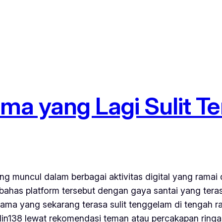
ama yang Lagi Sulit 
ng muncul dalam berbagai aktivitas digital yang ramai d
has platform tersebut dengan gaya santai yang terasa 
ma yang sekarang terasa sulit tenggelam di tengah rama
n138 lewat rekomendasi teman atau percakapan ringan