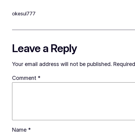
okesul777
Leave a Reply
Your email address will not be published.
Required
Comment
*
Name
*