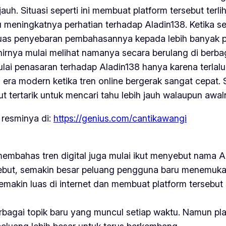
uh. Situasi seperti ini membuat platform tersebut terlih
tu meningkatnya perhatian terhadap Aladin138. Ketika 
rluas penyebaran pembahasannya kepada lebih banyak
irnya mulai melihat namanya secara berulang di berbag
ulai penasaran terhadap Aladin138 hanya karena terlal
di era modern ketika tren online bergerak sangat cepat
 tertarik untuk mencari tahu lebih jauh walaupun awal
resminya di:
https://genius.com/cantikawangi
ng membahas tren digital juga mulai ikut menyebut nam
but, semakin besar peluang pengguna baru menemukannya
akin luas di internet dan membuat platform tersebut
erbagai topik baru yang muncul setiap waktu. Namun