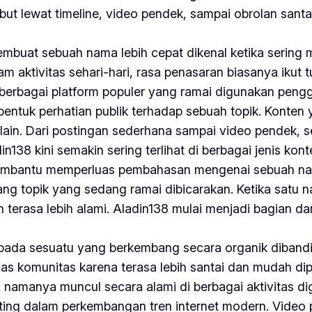
ut lewat timeline, video pendek, sampai obrolan santai
at sebuah nama lebih cepat dikenal ketika sering mu
m aktivitas sehari-hari, rasa penasaran biasanya ikut tu
berbagai platform populer yang ramai digunakan pengg
entuk perhatian publik terhadap sebuah topik. Konten
ain. Dari postingan sederhana sampai video pendek, s
n138 kini semakin sering terlihat di berbagai jenis kont
 membantu memperluas pembahasan mengenai sebuah nama
ang topik yang sedang ramai dibicarakan. Ketika satu
erasa lebih alami. Aladin138 mulai menjadi bagian dari
k pada sesuatu yang berkembang secara organik diband
ahas komunitas karena terasa lebih santai dan mudah di
 namanya muncul secara alami di berbagai aktivitas dig
enting dalam perkembangan tren internet modern. Vide